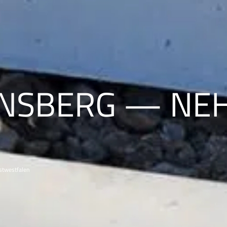
RNSBERG — NE
stwestfalen