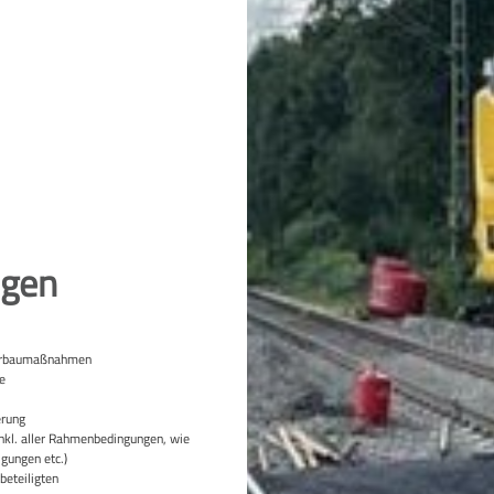
ngen
oberbaumaßnahmen
fe
erung
nkl. aller Rahmenbedingungen, wie
gungen etc.)
eteiligten