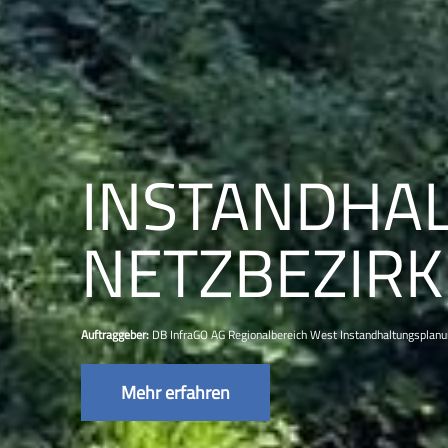
INSTANDHAL
ETZBEZIRK
Auftraggeber:
DB InfraGO AG Regionalbereich West Instandhaltungsplan
Mehr erfahren