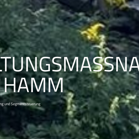
TUNGSMASSNAH
 HAMM
ung und Segmentsteuerung