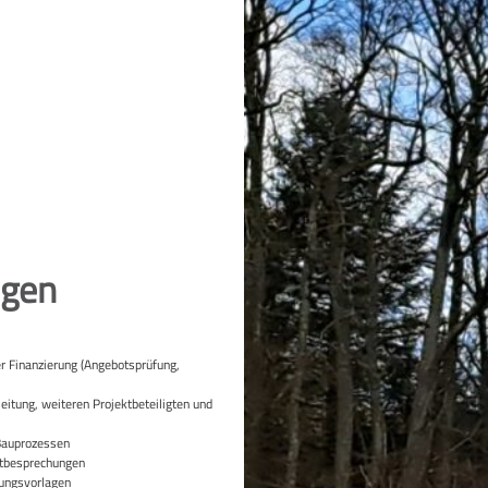
ngen
er Finanzierung (Angebotsprüfung,
itung, weiteren Projektbeteiligten und
Bauprozessen
ktbesprechungen
dungsvorlagen