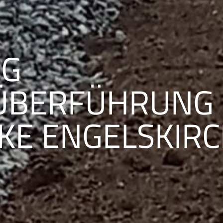
NG
ÜBERFÜHRUNG
KE ENGELSKIR