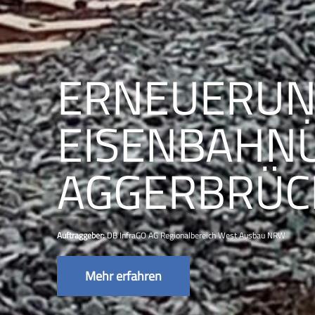
ERNEUERU
EISENBAHN
AGGERBRÜC
Auftraggeber:
DB InfraGO AG Regionalbereich West Ausbau NRW
Mehr erfahren