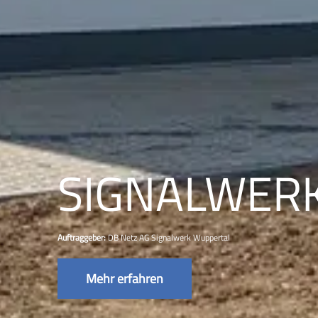
SIGNALWER
Auftraggeber:
DB Netz AG Signalwerk Wuppertal
Mehr erfahren