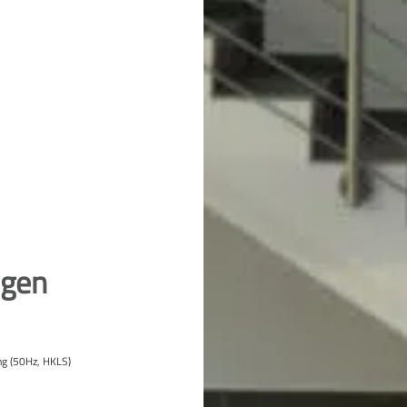
ngen
ng (50Hz, HKLS)